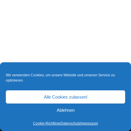
Wir verwenden Cookies, um unsere Website und unseren Service zu
optimieren.
Alle Cookies zulassen!
Ablehnen
Cookie-Richtlinie
Datenschutz
Impressum
Neve
| Präsentiert von
WordPress