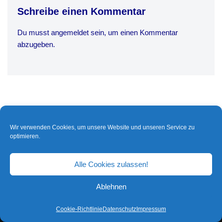
Schreibe einen Kommentar
Du musst
angemeldet
sein, um einen Kommentar
abzugeben.
Wir verwenden Cookies, um unsere Website und unseren Service zu
optimieren.
Alle Cookies zulassen!
Ablehnen
Cookie-Richtlinie
Datenschutz
Impressum
Neve
| Präsentiert von
WordPress